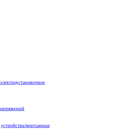
 электроустановочное
енапряжений
е устройства/монтажные