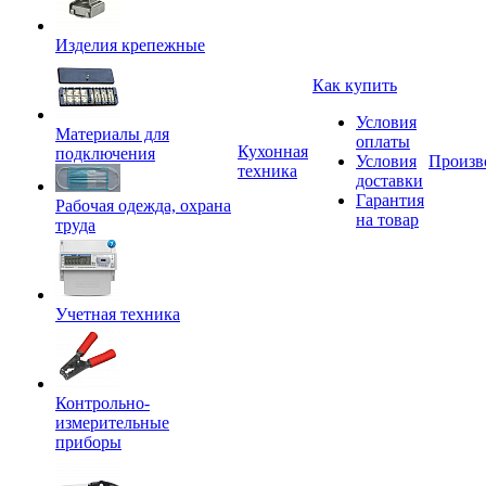
Изделия крепежные
Как купить
Условия
Материалы для
оплаты
Кухонная
подключения
Условия
Произв
техника
доставки
Гарантия
Рабочая одежда, охрана
на товар
труда
Учетная техника
Контрольно-
измерительные
приборы