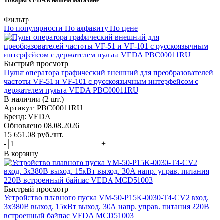
Товары VEDA в нашем магазине
Фильтр
По популярности
По алфавиту
По цене
Быстрый просмотр
Пульт оператора графический внешний для преобразователей
частоты VF-51 и VF-101 c русскоязычным интерфейсом с
держателем пульта VEDA PBC00011RU
В наличии (2 шт.)
Артикул: PBC00011RU
Бренд: VEDA
Обновлено 08.08.2026
15 651.08
руб.
/шт.
-
+
В корзину
Быстрый просмотр
Устройство плавного пуска VM-50-P15K-0030-T4-CV2 вход.
3х380В выход. 15кВт выход. 30А напр. управ. питания 220В
встроенный байпас VEDA MCD51003