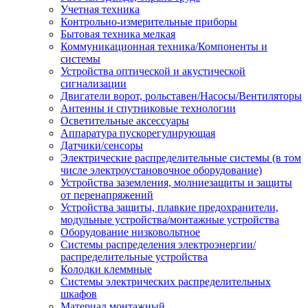
Учетная техника
Контрольно-измерительные приборы
Бытовая техника мелкая
Коммуникационная техника/Компоненты и
системы
Устройства оптической и акустической
сигнализации
Двигатели ворот, рольставен/Насосы/Вентиляторы
Антенны и спутниковые технологии
Осветительные аксессуары
Аппаратура пускорегулирующая
Датчики/сенсоры
Электрические распределительные системы (в том
числе электроустановочное оборудование)
Устройства заземления, молниезащиты и защиты
от перенапряжений
Устройства защиты, плавкие предохранители,
модульные устройства/монтажные устройства
Оборудование низковольтное
Системы распределения электроэнергии/
распределительные устройства
Колодки клеммные
Системы электрических распределительных
шкафов
Материал монтажный