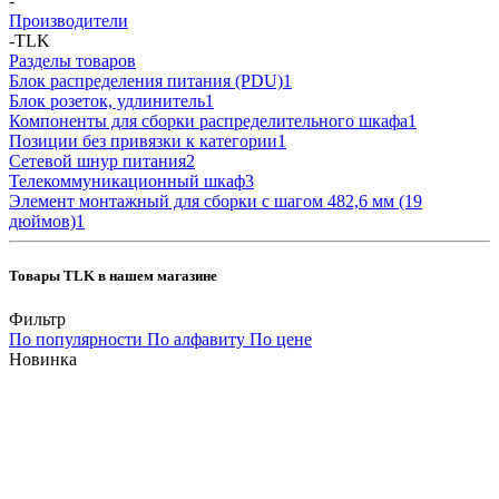
-
Производители
-
TLK
Разделы товаров
Блок распределения питания (PDU)
1
Блок розеток, удлинитель
1
Компоненты для сборки распределительного шкафа
1
Позиции без привязки к категории
1
Сетевой шнур питания
2
Телекоммуникационный шкаф
3
Элемент монтажный для сборки с шагом 482,6 мм (19
дюймов)
1
Товары TLK в нашем магазине
Фильтр
По популярности
По алфавиту
По цене
Новинка