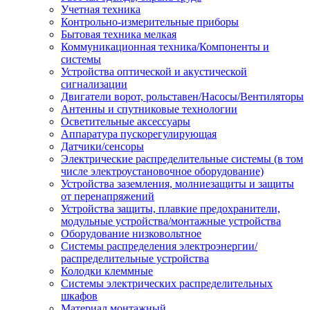
Учетная техника
Контрольно-измерительные приборы
Бытовая техника мелкая
Коммуникационная техника/Компоненты и
системы
Устройства оптической и акустической
сигнализации
Двигатели ворот, рольставен/Насосы/Вентиляторы
Антенны и спутниковые технологии
Осветительные аксессуары
Аппаратура пускорегулирующая
Датчики/сенсоры
Электрические распределительные системы (в том
числе электроустановочное оборудование)
Устройства заземления, молниезащиты и защиты
от перенапряжений
Устройства защиты, плавкие предохранители,
модульные устройства/монтажные устройства
Оборудование низковольтное
Системы распределения электроэнергии/
распределительные устройства
Колодки клеммные
Системы электрических распределительных
шкафов
Материал монтажный