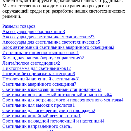
Клиентов, мотивируем и вдохновляем наших Сотрудников.
Мы ответственно подходим к сохранению ресурсов и
окружающей среды при разработке наших светотехнических
решений.
Разделы товаров
Аксессуары для сборных шин
3
Аксессуары для светильника механические
23
Аксессуары для светильника светотехнические
5
Блок автономный светильника аварийного освещения
2
Источник питания постоянного тока
1
Командная панель (корпус управления)
2
Лента/полоса светодиодная
2
Пиктограмма для светильников
12
Позиции без привязки к категории
9
Потолочный/настенный светильник
81
Светильник аварийного освещения
7
Светильник взрывозащищенный стационарный
3
Светильник встраиваемый потолочный и настенный
4
Светильник для встраиваемого и поверхностного монтажа
4
Светильник для высоких пролетов
1
Светильник для освещения улиц и площадей
2
Светильник линейный реечного типа
1
Светильник накладной потолочный и настенный
4
Светильник направленного света
1