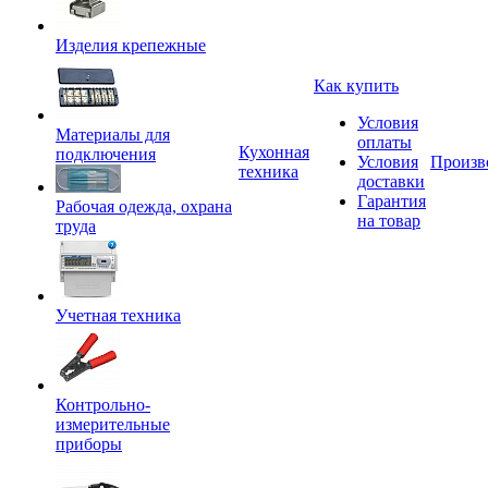
Изделия крепежные
Как купить
Условия
Материалы для
оплаты
Кухонная
подключения
Условия
Произв
техника
доставки
Гарантия
Рабочая одежда, охрана
на товар
труда
Учетная техника
Контрольно-
измерительные
приборы