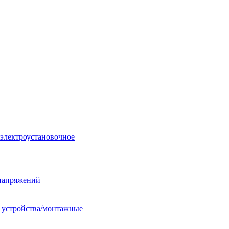
 электроустановочное
енапряжений
е устройства/монтажные