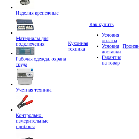
Изделия крепежные
Как купить
Условия
Материалы для
оплаты
Кухонная
подключения
Условия
Произв
техника
доставки
Гарантия
Рабочая одежда, охрана
на товар
труда
Учетная техника
Контрольно-
измерительные
приборы