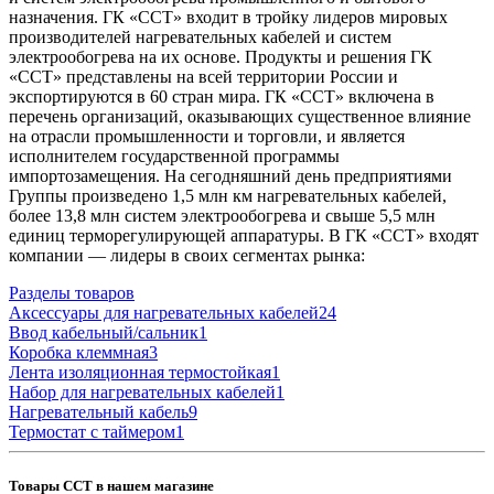
назначения. ГК «ССТ» входит в тройку лидеров мировых
производителей нагревательных кабелей и систем
электрообогрева на их основе. Продукты и решения ГК
«ССТ» представлены на всей территории России и
экспортируются в 60 стран мира. ГК «ССТ» включена в
перечень организаций, оказывающих существенное влияние
на отрасли промышленности и торговли, и является
исполнителем государственной программы
импортозамещения. На сегодняшний день предприятиями
Группы произведено 1,5 млн км нагревательных кабелей,
более 13,8 млн систем электрообогрева и свыше 5,5 млн
единиц терморегулирующей аппаратуры. В ГК «ССТ» входят
компании — лидеры в своих сегментах рынка:
Разделы товаров
Аксессуары для нагревательных кабелей
24
Ввод кабельный/сальник
1
Коробка клеммная
3
Лента изоляционная термостойкая
1
Набор для нагревательных кабелей
1
Нагревательный кабель
9
Термостат с таймером
1
Товары ССТ в нашем магазине