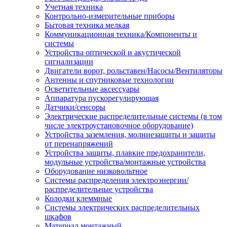
Учетная техника
Контрольно-измерительные приборы
Бытовая техника мелкая
Коммуникационная техника/Компоненты и
системы
Устройства оптической и акустической
сигнализации
Двигатели ворот, рольставен/Насосы/Вентиляторы
Антенны и спутниковые технологии
Осветительные аксессуары
Аппаратура пускорегулирующая
Датчики/сенсоры
Электрические распределительные системы (в том
числе электроустановочное оборудование)
Устройства заземления, молниезащиты и защиты
от перенапряжений
Устройства защиты, плавкие предохранители,
модульные устройства/монтажные устройства
Оборудование низковольтное
Системы распределения электроэнергии/
распределительные устройства
Колодки клеммные
Системы электрических распределительных
шкафов
Материал монтажный