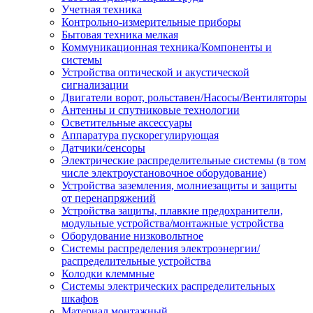
Учетная техника
Контрольно-измерительные приборы
Бытовая техника мелкая
Коммуникационная техника/Компоненты и
системы
Устройства оптической и акустической
сигнализации
Двигатели ворот, рольставен/Насосы/Вентиляторы
Антенны и спутниковые технологии
Осветительные аксессуары
Аппаратура пускорегулирующая
Датчики/сенсоры
Электрические распределительные системы (в том
числе электроустановочное оборудование)
Устройства заземления, молниезащиты и защиты
от перенапряжений
Устройства защиты, плавкие предохранители,
модульные устройства/монтажные устройства
Оборудование низковольтное
Системы распределения электроэнергии/
распределительные устройства
Колодки клеммные
Системы электрических распределительных
шкафов
Материал монтажный