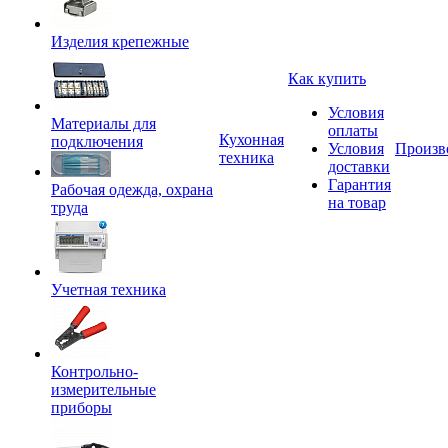
Изделия крепежные
Как купить
Условия
Материалы для
оплаты
Кухонная
подключения
Условия
Произв
техника
доставки
Гарантия
Рабочая одежда, охрана
на товар
труда
Учетная техника
Контрольно-
измерительные
приборы