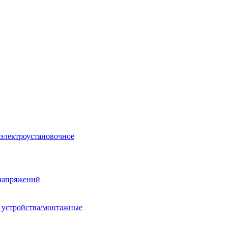
 электроустановочное
енапряжений
е устройства/монтажные