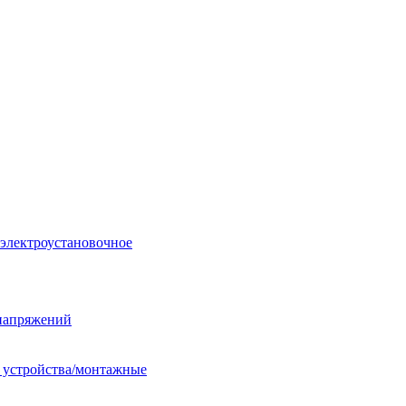
 электроустановочное
енапряжений
е устройства/монтажные