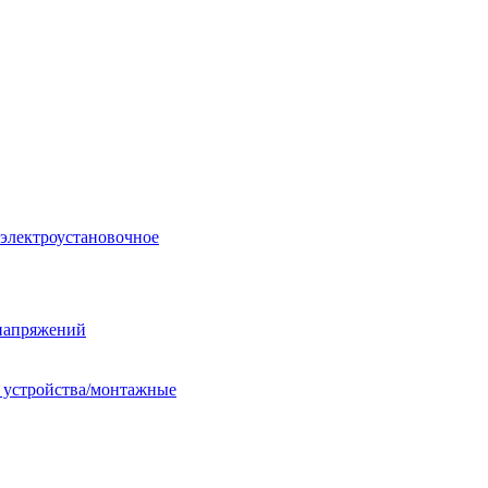
 электроустановочное
енапряжений
е устройства/монтажные