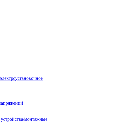
 электроустановочное
енапряжений
е устройства/монтажные