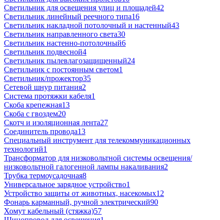
Светильник для освещения улиц и площадей
42
Светильник линейный реечного типа
16
Светильник накладной потолочный и настенный
43
Светильник направленного света
30
Светильник настенно-потолочный
6
Светильник подвесной
4
Светильник пылевлагозащищенный
24
Светильник с постоянным светом
1
Светильник/прожектор
35
Сетевой шнур питания
2
Система протяжки кабеля
1
Скоба крепежная
13
Скоба с гвоздем
20
Скотч и изоляционная лента
27
Соединитель провода
13
Специальный инструмент для телекоммуникационных
технологий
1
Трансформатор для низковольтной системы освещения/
низковольтной галогенной лампы накаливания
2
Трубка термоусадочная
8
Универсальное зарядное устройство
1
Устройство защиты от животных, насекомых
12
Фонарь карманный, ручной электрический
90
Хомут кабельный (стяжка)
57
Шинопровод для освещения
1