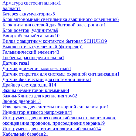
Арматура светосигнальная
1
Балласт
1
Батарея аккумуляторная
5
Блок автономный светильника аварийного освещения
6
Блок питания сетевой для бытовой электроники
1
Блок розеток, удлинитель
9
Ввод кабельный/сальник
10
Вилка с защитным контактом бытовая SCHUKO
9
Выключатель сумеречный (фотореле)
1
Гальванический элемент
43
Гребенка распределительная
1
Датчик газа
1
Датчик движения комплектный
1
Датчик открытия для системы охранной сигнализации
1
Датчик физический для системной шины
1
Драйвер светодиодный
14
Зажим безвинтовой клеммный
4
Зажим/Клипса для крепления труб
2
Звонок дверной
13
Извещатель для системы пожарной сигнализации
1
Индикатор низкого напряжения
4
Инструмент для опрессовки кабельных наконечников,
оконцевания проводов, присоединения экрана
19
Инструмент для снятия изоляции кабельный
14
Кабельный барабан
21