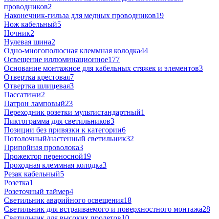
проводников
2
Наконечник-гильза для медных проводников
19
Нож кабельный
5
Ночник
2
Нулевая шина
2
Одно-многополюсная клеммная колодка
44
Освещение иллюминационное
177
Основание монтажное для кабельных стяжек и элементов
3
Отвертка крестовая
7
Отвертка шлицевая
3
Пассатижи
2
Патрон ламповый
23
Переходник розетки мультистандартный
1
Пиктограмма для светильников
3
Позиции без привязки к категории
6
Потолочный/настенный светильник
32
Припойная проволока
3
Прожектор переносной
19
Проходная клеммная колодка
3
Резак кабельный
5
Розетка
1
Розеточный таймер
4
Светильник аварийного освещения
18
Светильник для встраиваемого и поверхностного монтажа
28
Светильник для высоких пролетов
10