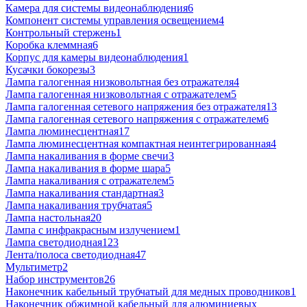
Камера для системы видеонаблюдения
6
Компонент системы управления освещением
4
Контрольный стержень
1
Коробка клеммная
6
Корпус для камеры видеонаблюдения
1
Кусачки бокорезы
3
Лампа галогенная низковольтная без отражателя
4
Лампа галогенная низковольтная с отражателем
5
Лампа галогенная сетевого напряжения без отражателя
13
Лампа галогенная сетевого напряжения с отражателем
6
Лампа люминесцентная
17
Лампа люминесцентная компактная неинтегрированная
4
Лампа накаливания в форме свечи
3
Лампа накаливания в форме шара
5
Лампа накаливания с отражателем
5
Лампа накаливания стандартная
3
Лампа накаливания трубчатая
5
Лампа настольная
20
Лампа с инфракрасным излучением
1
Лампа светодиодная
123
Лента/полоса светодиодная
47
Мультиметр
2
Набор инструментов
26
Наконечник кабельный трубчатый для медных проводников
1
Наконечник обжимной кабельный для алюминиевых