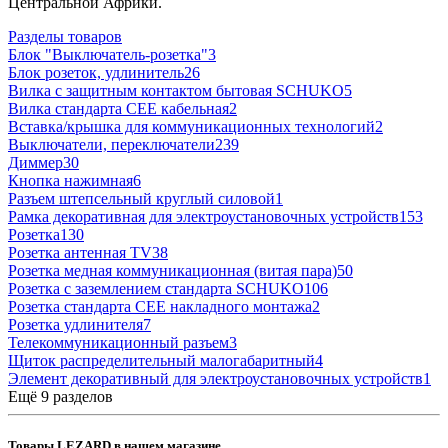
Центральной Африки.
Разделы товаров
Блок "Выключатель-розетка"
3
Блок розеток, удлинитель
26
Вилка с защитным контактом бытовая SCHUKO
5
Вилка стандарта CEE кабельная
2
Вставка/крышка для коммуникационных технологий
2
Выключатели, переключатели
239
Диммер
30
Кнопка нажимная
6
Разъем штепсельный круглый силовой
1
Рамка декоративная для электроустановочных устройств
153
Розетка
130
Розетка антенная TV
38
Розетка медная коммуникационная (витая пара)
50
Розетка с заземлением стандарта SCHUKO
106
Розетка стандарта СЕЕ накладного монтажа
2
Розетка удлинителя
7
Телекоммуникационный разъем
3
Щиток распределительный малогабаритный
4
Элемент декоративный для электроустановочных устройств
1
Ещё 9 разделов
Товары LEZARD в нашем магазине