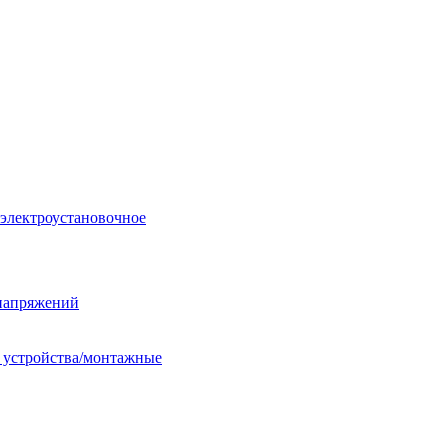
 электроустановочное
енапряжений
е устройства/монтажные