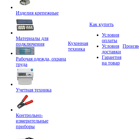
Изделия крепежные
Как купить
Условия
Материалы для
оплаты
Кухонная
подключения
Условия
Произв
техника
доставки
Гарантия
Рабочая одежда, охрана
на товар
труда
Учетная техника
Контрольно-
измерительные
приборы