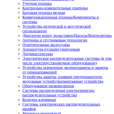
Учетная техника
Контрольно-измерительные приборы
Бытовая техника мелкая
Коммуникационная техника/Компоненты и
системы
Устройства оптической и акустической
сигнализации
Двигатели ворот, рольставен/Насосы/Вентиляторы
Антенны и спутниковые технологии
Осветительные аксессуары
Аппаратура пускорегулирующая
Датчики/сенсоры
Электрические распределительные системы (в том
числе электроустановочное оборудование)
Устройства заземления, молниезащиты и защиты
от перенапряжений
Устройства защиты, плавкие предохранители,
модульные устройства/монтажные устройства
Оборудование низковольтное
Системы распределения электроэнергии/
распределительные устройства
Колодки клеммные
Системы электрических распределительных
шкафов
Материал монтажный