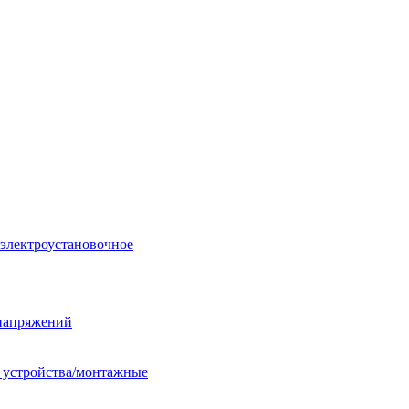
 электроустановочное
енапряжений
е устройства/монтажные