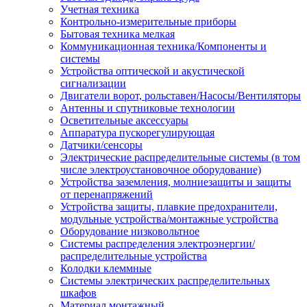
Учетная техника
Контрольно-измерительные приборы
Бытовая техника мелкая
Коммуникационная техника/Компоненты и
системы
Устройства оптической и акустической
сигнализации
Двигатели ворот, рольставен/Насосы/Вентиляторы
Антенны и спутниковые технологии
Осветительные аксессуары
Аппаратура пускорегулирующая
Датчики/сенсоры
Электрические распределительные системы (в том
числе электроустановочное оборудование)
Устройства заземления, молниезащиты и защиты
от перенапряжений
Устройства защиты, плавкие предохранители,
модульные устройства/монтажные устройства
Оборудование низковольтное
Системы распределения электроэнергии/
распределительные устройства
Колодки клеммные
Системы электрических распределительных
шкафов
Материал монтажный