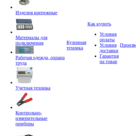
Изделия крепежные
Как купить
Условия
Материалы для
оплаты
Кухонная
подключения
Условия
Произв
техника
доставки
Гарантия
Рабочая одежда, охрана
на товар
труда
Учетная техника
Контрольно-
измерительные
приборы