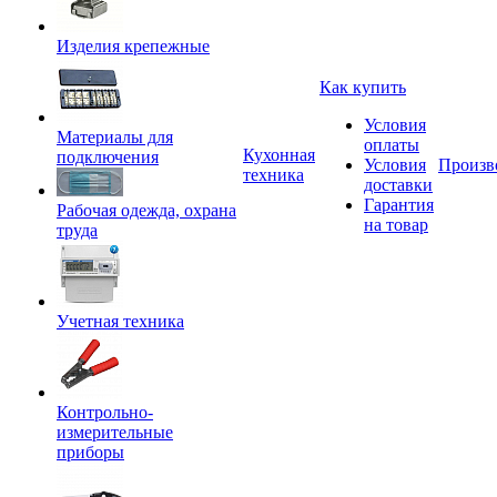
Изделия крепежные
Как купить
Условия
Материалы для
оплаты
Кухонная
подключения
Условия
Произв
техника
доставки
Гарантия
Рабочая одежда, охрана
на товар
труда
Учетная техника
Контрольно-
измерительные
приборы