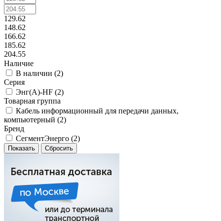
129.62
148.62
166.62
185.62
204.55
Наличие
В наличии (
2
)
Серия
Энг(А)-HF (
2
)
Товарная группа
Кабель информационный для передачи данных,
компьютерный (
2
)
Бренд
СегментЭнерго (
2
)
Сбросить