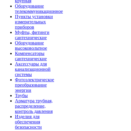
крупная
Оборудование
телекоммуникационное
Пункты установки
измерительных
приборов
Муфты, фитинги
сантехнические
Оборудование
высоковольтное
Компенсаторы
сантехнические
Аксессуары для
канализационной
системы
Фотоэлектрическое
преобразование
энергии
Трубы
Арматура трубная,
распределение,
контроль давления
Изделия для
обеспечения
безопасности