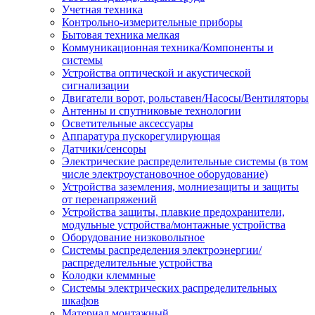
Учетная техника
Контрольно-измерительные приборы
Бытовая техника мелкая
Коммуникационная техника/Компоненты и
системы
Устройства оптической и акустической
сигнализации
Двигатели ворот, рольставен/Насосы/Вентиляторы
Антенны и спутниковые технологии
Осветительные аксессуары
Аппаратура пускорегулирующая
Датчики/сенсоры
Электрические распределительные системы (в том
числе электроустановочное оборудование)
Устройства заземления, молниезащиты и защиты
от перенапряжений
Устройства защиты, плавкие предохранители,
модульные устройства/монтажные устройства
Оборудование низковольтное
Системы распределения электроэнергии/
распределительные устройства
Колодки клеммные
Системы электрических распределительных
шкафов
Материал монтажный