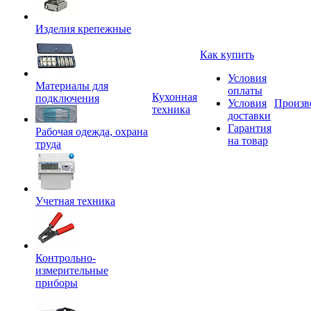
Изделия крепежные
Как купить
Условия
Материалы для
оплаты
Кухонная
подключения
Условия
Произв
техника
доставки
Гарантия
Рабочая одежда, охрана
на товар
труда
Учетная техника
Контрольно-
измерительные
приборы