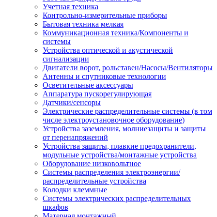
Учетная техника
Контрольно-измерительные приборы
Бытовая техника мелкая
Коммуникационная техника/Компоненты и
системы
Устройства оптической и акустической
сигнализации
Двигатели ворот, рольставен/Насосы/Вентиляторы
Антенны и спутниковые технологии
Осветительные аксессуары
Аппаратура пускорегулирующая
Датчики/сенсоры
Электрические распределительные системы (в том
числе электроустановочное оборудование)
Устройства заземления, молниезащиты и защиты
от перенапряжений
Устройства защиты, плавкие предохранители,
модульные устройства/монтажные устройства
Оборудование низковольтное
Системы распределения электроэнергии/
распределительные устройства
Колодки клеммные
Системы электрических распределительных
шкафов
Материал монтажный