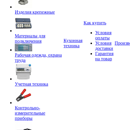
Изделия крепежные
Как купить
Условия
Материалы для
оплаты
Кухонная
подключения
Условия
Произв
техника
доставки
Гарантия
Рабочая одежда, охрана
на товар
труда
Учетная техника
Контрольно-
измерительные
приборы