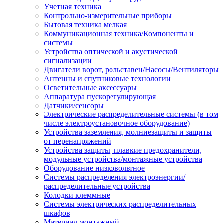
Учетная техника
Контрольно-измерительные приборы
Бытовая техника мелкая
Коммуникационная техника/Компоненты и
системы
Устройства оптической и акустической
сигнализации
Двигатели ворот, рольставен/Насосы/Вентиляторы
Антенны и спутниковые технологии
Осветительные аксессуары
Аппаратура пускорегулирующая
Датчики/сенсоры
Электрические распределительные системы (в том
числе электроустановочное оборудование)
Устройства заземления, молниезащиты и защиты
от перенапряжений
Устройства защиты, плавкие предохранители,
модульные устройства/монтажные устройства
Оборудование низковольтное
Системы распределения электроэнергии/
распределительные устройства
Колодки клеммные
Системы электрических распределительных
шкафов
Материал монтажный