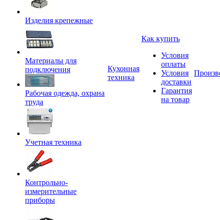
Изделия крепежные
Как купить
Условия
Материалы для
оплаты
Кухонная
подключения
Условия
Произв
техника
доставки
Гарантия
Рабочая одежда, охрана
на товар
труда
Учетная техника
Контрольно-
измерительные
приборы