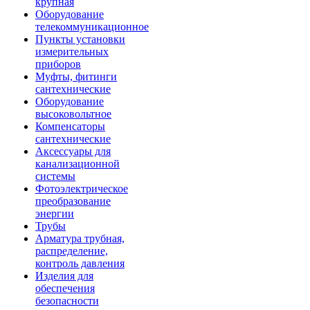
крупная
Оборудование
телекоммуникационное
Пункты установки
измерительных
приборов
Муфты, фитинги
сантехнические
Оборудование
высоковольтное
Компенсаторы
сантехнические
Аксессуары для
канализационной
системы
Фотоэлектрическое
преобразование
энергии
Трубы
Арматура трубная,
распределение,
контроль давления
Изделия для
обеспечения
безопасности