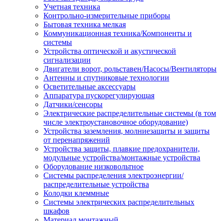
Учетная техника
Контрольно-измерительные приборы
Бытовая техника мелкая
Коммуникационная техника/Компоненты и
системы
Устройства оптической и акустической
сигнализации
Двигатели ворот, рольставен/Насосы/Вентиляторы
Антенны и спутниковые технологии
Осветительные аксессуары
Аппаратура пускорегулирующая
Датчики/сенсоры
Электрические распределительные системы (в том
числе электроустановочное оборудование)
Устройства заземления, молниезащиты и защиты
от перенапряжений
Устройства защиты, плавкие предохранители,
модульные устройства/монтажные устройства
Оборудование низковольтное
Системы распределения электроэнергии/
распределительные устройства
Колодки клеммные
Системы электрических распределительных
шкафов
Материал монтажный