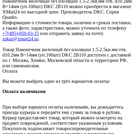
Наконечник вилочный без изоляции 1.5-2.5кв.мм отв. d10.2мм
B=14мм (уп.100шт) DKC 2B110 можно приобрести в магазине
XMart24 по выгодной цене. Производитель DKC. Серия
Quadro.
Информацию о стоимости товара, наличии и сроках поставки,
а также фото, характеристики, можно уточнить по телефону
+7(495)-050-03-15
или отправить заявку на почту
zakaz@xmart24.ru
.
Товар Наконечник вилочный без изоляции 1.5-2.5кв.мм отв.
d10.2мм B=14мм (уп.100шт) DKC 2B110 доступен с доставкой
по г. Москва, Химки, Московской области и территории РФ,
или самовывозом.
Оплата
Вы можете выбрать один из трёх вариантов оплаты:
Оплата наличными
При выборе варианта оплаты наличными, вы дожидаетесь
приезда курьера и передаёте ему сумму за товар в рублях.
Курьер предоставляет товар, который можно осмотреть на
предмет повреждений, соответствие указанным условиям.
Покупатель подписывает товаросопроводительные
документы, вносит денежные средства и получает чек.