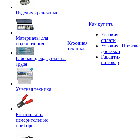
Изделия крепежные
Как купить
Условия
Материалы для
оплаты
Кухонная
подключения
Условия
Произв
техника
доставки
Гарантия
Рабочая одежда, охрана
на товар
труда
Учетная техника
Контрольно-
измерительные
приборы