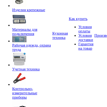
Изделия крепежные
Как купить
Условия
Материалы для
оплаты
Кухонная
подключения
Условия
Произв
техника
доставки
Гарантия
Рабочая одежда, охрана
на товар
труда
Учетная техника
Контрольно-
измерительные
приборы