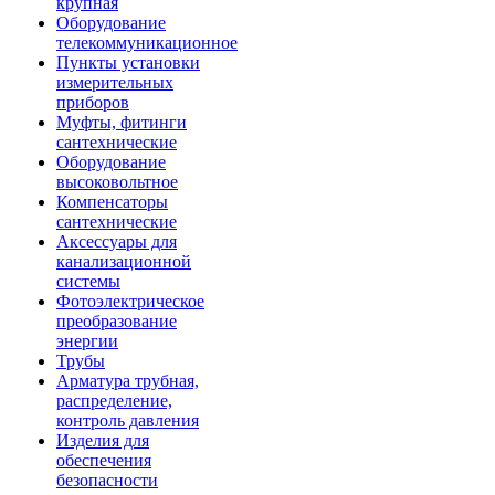
крупная
Оборудование
телекоммуникационное
Пункты установки
измерительных
приборов
Муфты, фитинги
сантехнические
Оборудование
высоковольтное
Компенсаторы
сантехнические
Аксессуары для
канализационной
системы
Фотоэлектрическое
преобразование
энергии
Трубы
Арматура трубная,
распределение,
контроль давления
Изделия для
обеспечения
безопасности