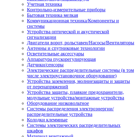
Учетная техника
Контрольно-измерительные приборы
Бытовая техника мелкая
Коммуникационная техника/Компоненты и
системы
Устройства оптической и акустической
сигнализации
Двигатели ворот, рольставен/Насосы/Вентиляторы
Антенны и спутниковые технологии
Осветительные аксессуары
Аппаратура пускорегулирующая
Датчики/сенсоры
Электрические распределительные системы (в том
числе электроустановочное оборудование)
Устройства заземления, молниезащиты и защиты
от перенапряжений
Устройства защиты, плавкие предохранители,
модульные устройства/монтажные устройства
Оборудование низковольтное
Системы распределения электроэнергии/
распределительные устройства
Колодки клеммные
Системы электрических распределительных
шкафов
Материал монтажный