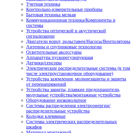
Учетная техника
Контрольно-измерительные приборы
Бытовая техника мелкая
Коммуникационная техника/Компоненты и
системы
Устройства оптической и акустической
сигнализации
Двигатели ворот, рольставен/Насосы/Вентиляторы
Антенны и спутниковые технологии
Осветительные аксессуары
Аппаратура пускорегулирующая
Датчики/сенсоры
Электрические распределительные системы (в том
числе электроустановочное оборудование)
Устройства заземления, молниезащиты и защиты
от перенапряжений
Устройства защиты, плавкие предохранители,
модульные устройства/монтажные устройства
Оборудование низковольтное
Системы распределения электроэнергии/
распределительные устройства
Колодки клеммные
Системы электрических распределительных
шкафов
Материал монтажный