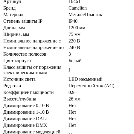
Артикул
16461
Бренд
Camelion
Материал
Металл/Пластик
Степень защиты IP
IP40
Длина, мм
1200 мм
Ширина, мм
75 мм
Номинальное напряжение с
220 В
Номинальное напряжение по
240 В
Количество полюсов
3
Цвет корпуса
Белый
Класс защиты от поражения
I
электрическим током
Источник света
LED несменный
Род тока
Переменный ток (AC)
Коэффициент мощности
0.9
Высота/глубина
26 мм
Диммирование 0-10 В
Нет
Диммирование 1-10 В
Нет
Диммирование DALI
Нет
Диммирование DMX
Нет
Диммирование модуляцией