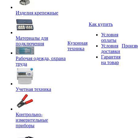
Изделия крепежные
Как купить
Условия
Материалы для
оплаты
Кухонная
подключения
Условия
Произв
техника
доставки
Гарантия
Рабочая одежда, охрана
на товар
труда
Учетная техника
Контрольно-
измерительные
приборы