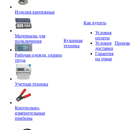
Изделия крепежные
Как купить
Условия
Материалы для
оплаты
Кухонная
подключения
Условия
Произв
техника
доставки
Гарантия
Рабочая одежда, охрана
на товар
труда
Учетная техника
Контрольно-
измерительные
приборы