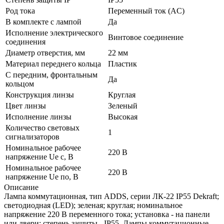
Род тока
Переменный ток (AC)
В комплекте с лампой
Да
Исполнение электрического
Винтовое соединение
соединения
Диаметр отверстия, мм
22 мм
Материал переднего кольца
Пластик
С передним, фронтальным
Да
кольцом
Конструкция линзы
Круглая
Цвет линзы
Зеленый
Исполнение линзы
Высокая
Количество световых
1
сигнализаторов
Номинальное рабочее
220 В
напряжение Ue с, В
Номинальное рабочее
220 В
напряжение Ue по, В
Описание
Лампа коммутационная, тип ADDS, серии ЛК-22 IP55 Dekraft;
светодиодная (LED); зеленая; круглая; номинальное
напряжение 220 В переменного тока; установка - на панели
или двери; степень защиты - IP55. Лампы коммутационные