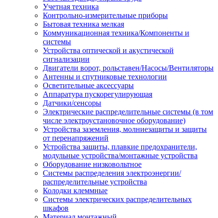
Учетная техника
Контрольно-измерительные приборы
Бытовая техника мелкая
Коммуникационная техника/Компоненты и
системы
Устройства оптической и акустической
сигнализации
Двигатели ворот, рольставен/Насосы/Вентиляторы
Антенны и спутниковые технологии
Осветительные аксессуары
Аппаратура пускорегулирующая
Датчики/сенсоры
Электрические распределительные системы (в том
числе электроустановочное оборудование)
Устройства заземления, молниезащиты и защиты
от перенапряжений
Устройства защиты, плавкие предохранители,
модульные устройства/монтажные устройства
Оборудование низковольтное
Системы распределения электроэнергии/
распределительные устройства
Колодки клеммные
Системы электрических распределительных
шкафов
Материал монтажный