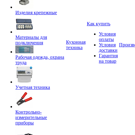
Изделия крепежные
Как купить
Условия
Материалы для
оплаты
Кухонная
подключения
Условия
Произв
техника
доставки
Гарантия
Рабочая одежда, охрана
на товар
труда
Учетная техника
Контрольно-
измерительные
приборы