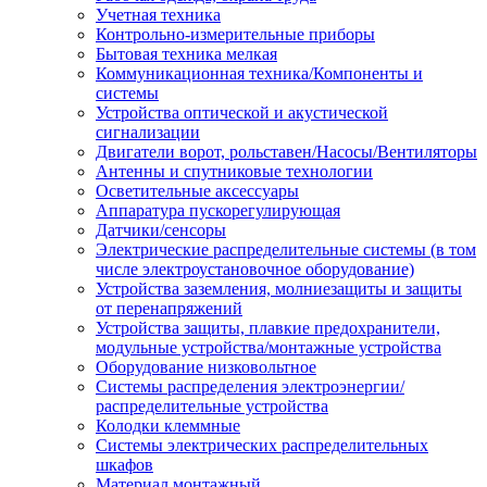
Учетная техника
Контрольно-измерительные приборы
Бытовая техника мелкая
Коммуникационная техника/Компоненты и
системы
Устройства оптической и акустической
сигнализации
Двигатели ворот, рольставен/Насосы/Вентиляторы
Антенны и спутниковые технологии
Осветительные аксессуары
Аппаратура пускорегулирующая
Датчики/сенсоры
Электрические распределительные системы (в том
числе электроустановочное оборудование)
Устройства заземления, молниезащиты и защиты
от перенапряжений
Устройства защиты, плавкие предохранители,
модульные устройства/монтажные устройства
Оборудование низковольтное
Системы распределения электроэнергии/
распределительные устройства
Колодки клеммные
Системы электрических распределительных
шкафов
Материал монтажный