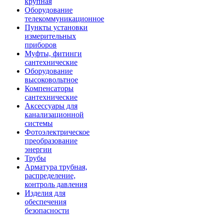
крупная
Оборудование
телекоммуникационное
Пункты установки
измерительных
приборов
Муфты, фитинги
сантехнические
Оборудование
высоковольтное
Компенсаторы
сантехнические
Аксессуары для
канализационной
системы
Фотоэлектрическое
преобразование
энергии
Трубы
Арматура трубная,
распределение,
контроль давления
Изделия для
обеспечения
безопасности