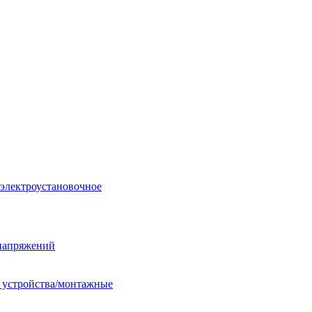
 электроустановочное
енапряжений
е устройства/монтажные