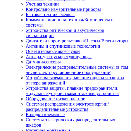
Учетная техника
Контрольно-измерительные приборы
Бытовая техника мелкая
Коммуникационная техника/Компоненты и
системы
Устройства оптической и акустической
сигнализации
Двигатели ворот, рольставен/Насосы/Вентиляторы
Антенны и спутниковые технологии
Осветительные аксессуары
Аппаратура пускорегулирующая
Датчики/сенсоры
Электрические распределительные системы (в том
числе электроустановочное оборудование)
Устройства заземления, молниезащиты и защиты
от перенапряжений
Устройства защиты, плавкие предохранители,
модульные устройства/монтажные устройства
Оборудование низковольтное
Системы распределения электроэнергии/
распределительные устройства
Колодки клеммные
Системы электрических распределительных
шкафов
Материал монтажный