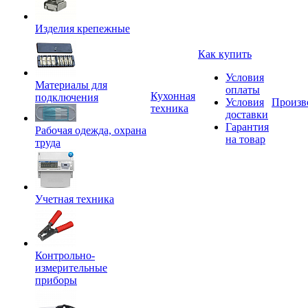
Изделия крепежные
Как купить
Условия
Материалы для
оплаты
Кухонная
подключения
Условия
Произв
техника
доставки
Гарантия
Рабочая одежда, охрана
на товар
труда
Учетная техника
Контрольно-
измерительные
приборы