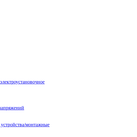
 электроустановочное
енапряжений
е устройства/монтажные