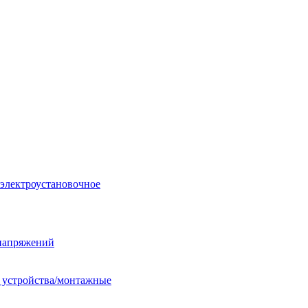
 электроустановочное
енапряжений
е устройства/монтажные