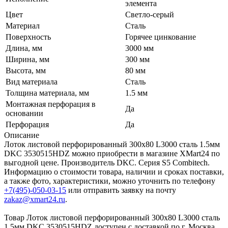
элемента
Цвет
Светло-серый
Материал
Сталь
Поверхность
Горячее цинкование
Длина, мм
3000 мм
Ширина, мм
300 мм
Высота, мм
80 мм
Вид материала
Сталь
Толщина материала, мм
1.5 мм
Монтажная перфорация в
Да
основании
Перфорация
Да
Описание
Лоток листовой перфорированный 300х80 L3000 сталь 1.5мм
DKC 3530515HDZ можно приобрести в магазине XMart24 по
выгодной цене. Производитель DKC. Серия S5 Combitech.
Информацию о стоимости товара, наличии и сроках поставки,
а также фото, характеристики, можно уточнить по телефону
+7(495)-050-03-15
или отправить заявку на почту
zakaz@xmart24.ru
.
Товар Лоток листовой перфорированный 300х80 L3000 сталь
1.5мм DKC 3530515HDZ доступен с доставкой по г. Москва,