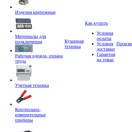
Изделия крепежные
Как купить
Условия
Материалы для
оплаты
Кухонная
подключения
Условия
Произв
техника
доставки
Гарантия
Рабочая одежда, охрана
на товар
труда
Учетная техника
Контрольно-
измерительные
приборы