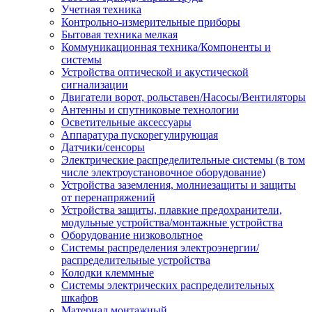
Учетная техника
Контрольно-измерительные приборы
Бытовая техника мелкая
Коммуникационная техника/Компоненты и
системы
Устройства оптической и акустической
сигнализации
Двигатели ворот, рольставен/Насосы/Вентиляторы
Антенны и спутниковые технологии
Осветительные аксессуары
Аппаратура пускорегулирующая
Датчики/сенсоры
Электрические распределительные системы (в том
числе электроустановочное оборудование)
Устройства заземления, молниезащиты и защиты
от перенапряжений
Устройства защиты, плавкие предохранители,
модульные устройства/монтажные устройства
Оборудование низковольтное
Системы распределения электроэнергии/
распределительные устройства
Колодки клеммные
Системы электрических распределительных
шкафов
Материал монтажный