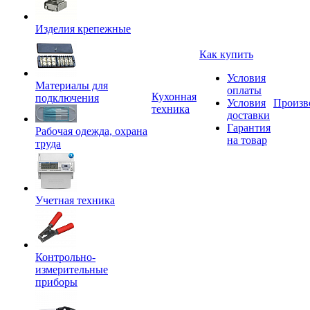
Изделия крепежные
Как купить
Условия
Материалы для
оплаты
Кухонная
подключения
Условия
Произв
техника
доставки
Гарантия
Рабочая одежда, охрана
на товар
труда
Учетная техника
Контрольно-
измерительные
приборы