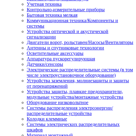
Учетная техника
Контрольно-измерительные приборы
Бытовая техника мелкая
Коммуникационная техника/Компоненты и
системы
Устройства оптической и акустической
сигнализации
Двигатели ворот, рольставен/Насосы/Вентиляторы
Антенны и спутниковые технологии
Осветительные аксессуары
Аппаратура пускорегулирующая
Датчики/сенсоры
Электрические распределительные системы (в том
числе электроустановочное оборудование)
Устройства заземления, молниезащиты и защиты
от перенапряжений
Устройства защиты, плавкие предохранители,
модульные устройства/монтажные устройства
Оборудование низковольтное
Системы распределения электроэнергии/
распределительные устройства
Колодки клеммные
Системы электрических распределительных
шкафов
Материал монтажный