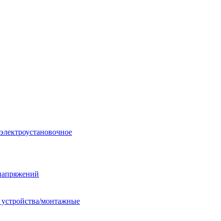
 электроустановочное
енапряжений
е устройства/монтажные