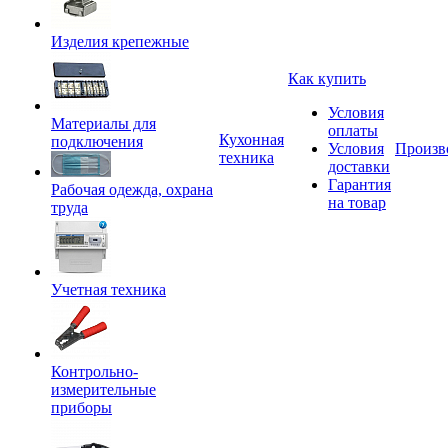
Изделия крепежные
Как купить
Условия
Материалы для
оплаты
Кухонная
подключения
Условия
Произв
техника
доставки
Гарантия
Рабочая одежда, охрана
на товар
труда
Учетная техника
Контрольно-
измерительные
приборы