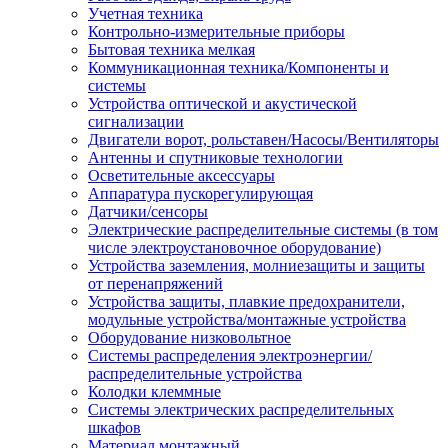
Учетная техника
Контрольно-измерительные приборы
Бытовая техника мелкая
Коммуникационная техника/Компоненты и
системы
Устройства оптической и акустической
сигнализации
Двигатели ворот, рольставен/Насосы/Вентиляторы
Антенны и спутниковые технологии
Осветительные аксессуары
Аппаратура пускорегулирующая
Датчики/сенсоры
Электрические распределительные системы (в том
числе электроустановочное оборудование)
Устройства заземления, молниезащиты и защиты
от перенапряжений
Устройства защиты, плавкие предохранители,
модульные устройства/монтажные устройства
Оборудование низковольтное
Системы распределения электроэнергии/
распределительные устройства
Колодки клеммные
Системы электрических распределительных
шкафов
Материал монтажный