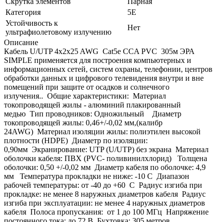
Скрутка элементов
Парная
Категория
5E
Устойчивость к
Нет
ультрафиолетовому излучению
Описание
Кабель U/UTP 4x2x25 AWG Cat5e CCA PVC 305м ЭРА
SIMPLE применяется для построения компьютерных и
информационных сетей, систем охраны, телефонии, центров
обработки данных и цифрового телевидения внутри и вне
помещений при защите от осадков и солнечного
излучения.. Общие характеристики: Материал
токопроводящей жилы - алюминий плакированный
медью Тип проводников: Одножильный Диаметр
токопроводящей жилы: 0,46+/-0,02 мм,(калибр
24AWG) Материал изоляции жилы: полиэтилен высокой
плотности (HDPE) Диаметр по изоляции:
0,90мм Экранирование: UTP (U/UTP) без экрана Материал
оболочки кабеля: ПВХ (PVC- поливинилхлорид) Толщена
оболочки: 0,50 +/-0,02 мм Диаметр кабеля по оболочке: 4,9
мм Температура прокладки не ниже: -10 С Диапазон
рабочей температуры: от -40 до +60 С Радиус изгиба при
прокладке: не менее 8 наружных диаметров кабеля Радиус
изгиба при эксплуатации: не менее 4 наружных диаметров
кабеля Полоса пропускания: от 1 до 100 МГц Напряжение
постоянного тока: до 72 В Бухтовка: 305 метров