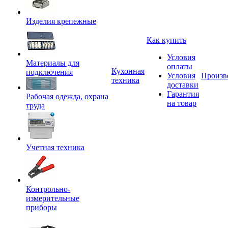
Изделия крепежные
Как купить
Условия
Материалы для
оплаты
Кухонная
подключения
Условия
Произв
техника
доставки
Гарантия
Рабочая одежда, охрана
на товар
труда
Учетная техника
Контрольно-
измерительные
приборы