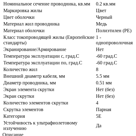
Номинальное сечение проводника, кв.мм
0.2 кв.мм
Маркировка жилы
Цвет
Цвет оболочки
Черный
Материал жил проводника
Медь
Материал оболочки
Полиэтилен (PE)
Класс токопроводящей жилы (Европейские
1 -
стандарты)
однопроволочная
Экранирование/Армирование
Нет
Температура эксплуатации с, град.C
-60 град.C
Температура эксплуатации по, град.C
-60 град.C
Количество жил
8
Внешний диаметр кабеля, мм
5.5 мм
Диаметр проводника, мм
0.51 мм
Экран элемента скрутки
Нет (без)
Экран скрутки
Нет (без)
Количество элементов скрутки
4
Скрутка элементов
Парная
Категория
5E
Устойчивость к ультрафиолетовому
Да
излучению
Описание