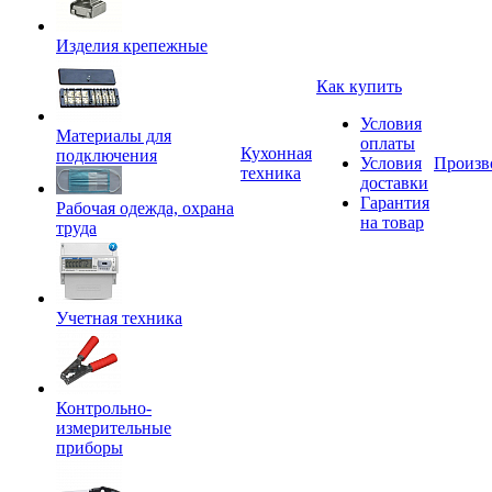
Изделия крепежные
Как купить
Условия
Материалы для
оплаты
Кухонная
подключения
Условия
Произв
техника
доставки
Гарантия
Рабочая одежда, охрана
на товар
труда
Учетная техника
Контрольно-
измерительные
приборы