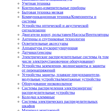
Учетная техника
Контрольно-измерительные приборы
Бытовая техника мелкая
Коммуникационная техника/Компоненты и
системы
Устройства оптической и акустической
сигнализации
Двигатели ворот, рольставен/Насосы/Вентиляторы
Антенны и спутниковые технологии
Осветительные аксессуары
Аппаратура пускорегулирующая
Датчики/сенсоры
Электрические распределительные системы (в том
числе электроустановочное оборудование)
Устройства заземления, молниезащиты и защиты
от перенапряжений
Устройства защиты, плавкие предохранители,
модульные устройства/монтажные устройства
Оборудование низковольтное
Системы распределения электроэнергии/
распределительные устройства
Колодки клеммные
Системы электрических распределительных
шкафов
Материал монтажный