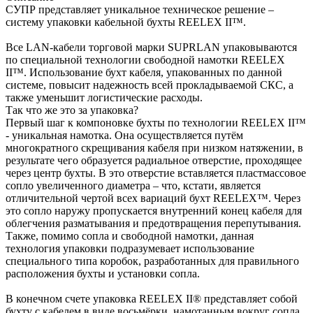
СУПР представляет уникальное техническое решение –
систему упаковки кабельной бухты REELEX II™.
Все LAN-кабели торговой марки SUPRLAN упаковываются
по специальной технологии свободной намотки REELEX
II™. Использование бухт кабеля, упакованных по данной
системе, повысит надежность всей прокладываемой СКС, а
также уменьшит логистические расходы.
Так что же это за упаковка?
Первый шаг к компоновке бухты по технологии REELEX II™
- уникальная намотка. Она осуществляется путём
многократного скрещивания кабеля при низком натяжении, в
результате чего образуется радиальное отверстие, проходящее
через центр бухты. В это отверстие вставляется пластмассовое
сопло увеличенного диаметра – что, кстати, является
отличительной чертой всех вариаций бухт REELEX™. Через
это сопло наружу пропускается внутренний конец кабеля для
облегчения разматывания и предотвращения перепутывания.
Также, помимо сопла и свободной намотки, данная
технология упаковки подразумевает использование
специального типа коробок, разработанных для правильного
расположения бухты и установки сопла.
В конечном счете упаковка REELEX II® представляет собой
бухту с кабелем в виде восьмёрки, намотанным вокруг сопла