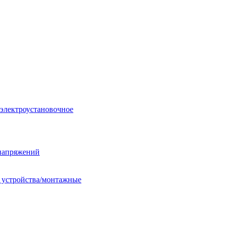
 электроустановочное
енапряжений
е устройства/монтажные