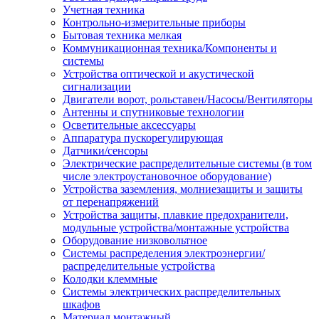
Учетная техника
Контрольно-измерительные приборы
Бытовая техника мелкая
Коммуникационная техника/Компоненты и
системы
Устройства оптической и акустической
сигнализации
Двигатели ворот, рольставен/Насосы/Вентиляторы
Антенны и спутниковые технологии
Осветительные аксессуары
Аппаратура пускорегулирующая
Датчики/сенсоры
Электрические распределительные системы (в том
числе электроустановочное оборудование)
Устройства заземления, молниезащиты и защиты
от перенапряжений
Устройства защиты, плавкие предохранители,
модульные устройства/монтажные устройства
Оборудование низковольтное
Системы распределения электроэнергии/
распределительные устройства
Колодки клеммные
Системы электрических распределительных
шкафов
Материал монтажный