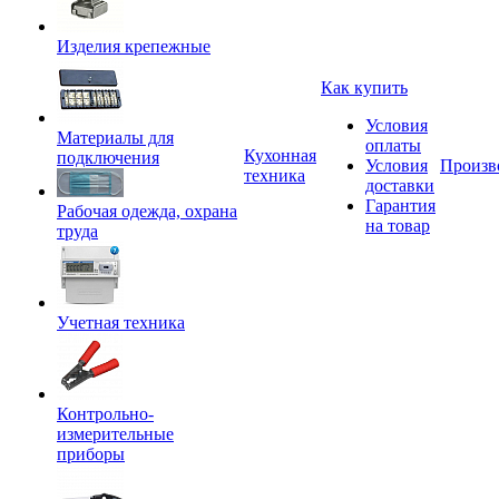
Изделия крепежные
Как купить
Условия
Материалы для
оплаты
Кухонная
подключения
Условия
Произв
техника
доставки
Гарантия
Рабочая одежда, охрана
на товар
труда
Учетная техника
Контрольно-
измерительные
приборы