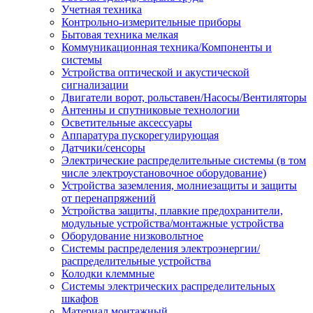
Учетная техника
Контрольно-измерительные приборы
Бытовая техника мелкая
Коммуникационная техника/Компоненты и
системы
Устройства оптической и акустической
сигнализации
Двигатели ворот, рольставен/Насосы/Вентиляторы
Антенны и спутниковые технологии
Осветительные аксессуары
Аппаратура пускорегулирующая
Датчики/сенсоры
Электрические распределительные системы (в том
числе электроустановочное оборудование)
Устройства заземления, молниезащиты и защиты
от перенапряжений
Устройства защиты, плавкие предохранители,
модульные устройства/монтажные устройства
Оборудование низковольтное
Системы распределения электроэнергии/
распределительные устройства
Колодки клеммные
Системы электрических распределительных
шкафов
Материал монтажный