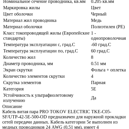
Номинальное сечение проводника, кв.мм
0.205 кв.мм
Маркировка жилы
Цвет
Цвет оболочки
Черный
Материал жил проводника
Медь
Материал оболочки
Полиэтилен (PE)
Класс токопроводящей жилы (Европейские
1 -
стандарты)
однопроволочная
Температура эксплуатации с, град.C
-60 град.C
Температура эксплуатации по, град.C
60 град.C
Количество жил
8
Диаметр проводника, мм
0.51 мм
Экран скрутки
Фольга + оплетка
Количество элементов скрутки
4
Скрутка элементов
Парная
Категория
5E
Устойчивость к ультрафиолетовому
Да
излучению
Описание
Кабель витая пара PRO TOKOV ELECTRIC TKE-C05-
SF/UTP-42-5E-500-OD предназначен для наружной прокладки
сетей передачи данных. Кабель категории 5e выполнен из
медных проводников 24 AWG (0,51 мм), имеет 4