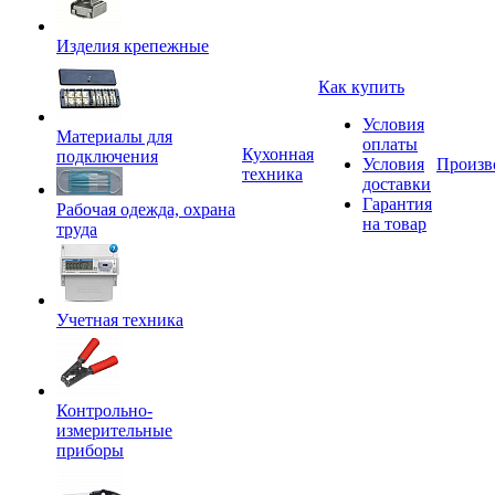
Изделия крепежные
Как купить
Условия
Материалы для
оплаты
Кухонная
подключения
Условия
Произв
техника
доставки
Гарантия
Рабочая одежда, охрана
на товар
труда
Учетная техника
Контрольно-
измерительные
приборы