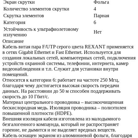
Экран скрутки
Фольга
Количество элементов скрутки
4
Скрутка элементов
Парная
Категория
6
Устойчивость к ультрафиолетовому
Нет
излучению
Описание
Кабель витая пара F/UTP серого цвета REXANT применяется
в сетях Gigabit Ethernet и Fast Ethernet. Используется для
создания локальных сетей, компьютерных сетей, подключения
устройств охранной системы, телефонии, интернета, камер
видеонаблюдения и т.п. Служит для установки внутри
помещений.
Относится к категории 6: работает на частоте 250 Мгц,
благодаря чему достигается высокая скорость передачи
данных. На расстоянии до 50 м способен поддерживать
скорость до 10 Гбит/с.
Материал центрального проводника – высокоочищенная
бескислородная медь. Изоляция проводника – полиэтилен
повышенной плотности (HDPE).
Внешняя изоляция кабеля изготовлена из малодымного
безгалогенного компаунда, который не распространяет
горение, не дымится и не выделяет вредных веществ.
Кабель оснащен экраном из алюминиевой фольги, благодаря