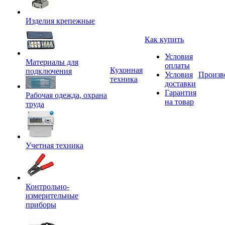
Изделия крепежные
Как купить
Условия
Материалы для
оплаты
Кухонная
подключения
Условия
Произв
техника
доставки
Гарантия
Рабочая одежда, охрана
на товар
труда
Учетная техника
Контрольно-
измерительные
приборы