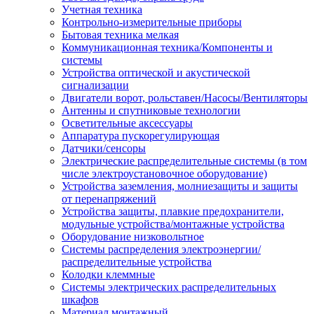
Учетная техника
Контрольно-измерительные приборы
Бытовая техника мелкая
Коммуникационная техника/Компоненты и
системы
Устройства оптической и акустической
сигнализации
Двигатели ворот, рольставен/Насосы/Вентиляторы
Антенны и спутниковые технологии
Осветительные аксессуары
Аппаратура пускорегулирующая
Датчики/сенсоры
Электрические распределительные системы (в том
числе электроустановочное оборудование)
Устройства заземления, молниезащиты и защиты
от перенапряжений
Устройства защиты, плавкие предохранители,
модульные устройства/монтажные устройства
Оборудование низковольтное
Системы распределения электроэнергии/
распределительные устройства
Колодки клеммные
Системы электрических распределительных
шкафов
Материал монтажный