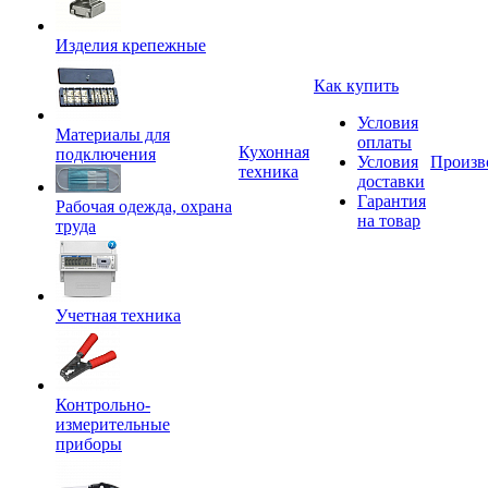
Изделия крепежные
Как купить
Условия
Материалы для
оплаты
Кухонная
подключения
Условия
Произв
техника
доставки
Гарантия
Рабочая одежда, охрана
на товар
труда
Учетная техника
Контрольно-
измерительные
приборы