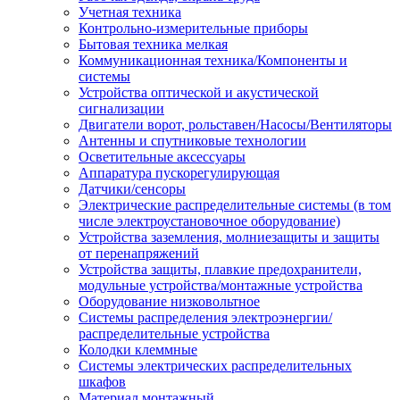
Учетная техника
Контрольно-измерительные приборы
Бытовая техника мелкая
Коммуникационная техника/Компоненты и
системы
Устройства оптической и акустической
сигнализации
Двигатели ворот, рольставен/Насосы/Вентиляторы
Антенны и спутниковые технологии
Осветительные аксессуары
Аппаратура пускорегулирующая
Датчики/сенсоры
Электрические распределительные системы (в том
числе электроустановочное оборудование)
Устройства заземления, молниезащиты и защиты
от перенапряжений
Устройства защиты, плавкие предохранители,
модульные устройства/монтажные устройства
Оборудование низковольтное
Системы распределения электроэнергии/
распределительные устройства
Колодки клеммные
Системы электрических распределительных
шкафов
Материал монтажный