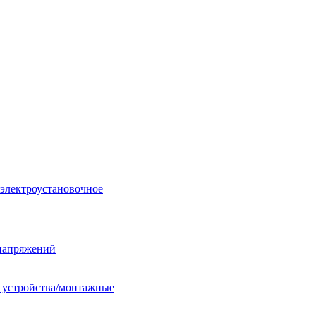
 электроустановочное
енапряжений
е устройства/монтажные