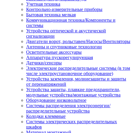
Учетная техника
Контрольно-измерительные приборы
Бытовая техника мелкая
Коммуникационная техника/Компоненты и
системы
Устройства оптической и акустической
сигнализации
Двигатели ворот, рольставен/Насосы/Вентиляторы
Антенны и спутниковые технологии
Осветительные аксессуары
Аппаратура пускорегулирующая
Датчики/сенсоры
Электрические распределительные системы (в том
числе электроустановочное оборудование)
Устройства заземления, молниезащиты и защиты
от перенапряжений
Устройства защиты, плавкие предохранители,
модульные устройства/монтажные устройства
Оборудование низковольтное
Системы распределения электроэнергии/
распределительные устройства
Колодки клеммные
Системы электрических распределительных
шкафов
Материал монтажный