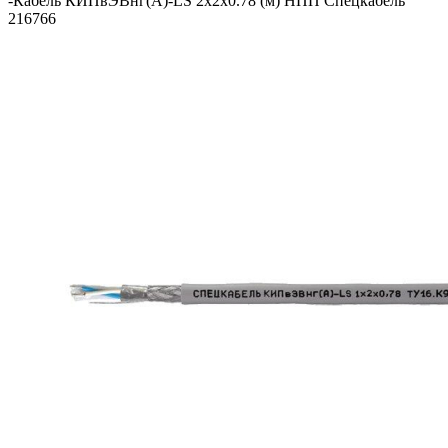
-
Кабель КИПвЭВнг(А)-LS 2х2х0.78 (м) НПП Спецкабель
216766