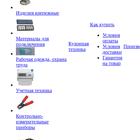
Изделия крепежные
Как купить
Условия
Материалы для
оплаты
Кухонная
подключения
Условия
Произв
техника
доставки
Гарантия
Рабочая одежда, охрана
на товар
труда
Учетная техника
Контрольно-
измерительные
приборы