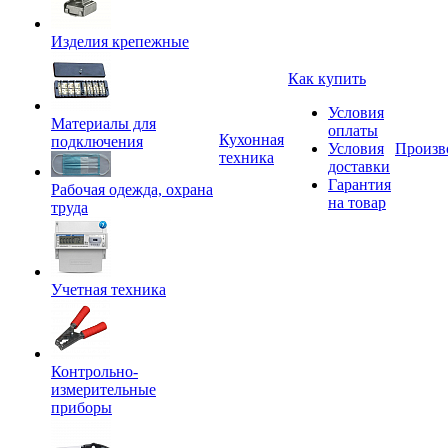
Изделия крепежные
Как купить
Условия
Материалы для
оплаты
Кухонная
подключения
Условия
Произв
техника
доставки
Гарантия
Рабочая одежда, охрана
на товар
труда
Учетная техника
Контрольно-
измерительные
приборы