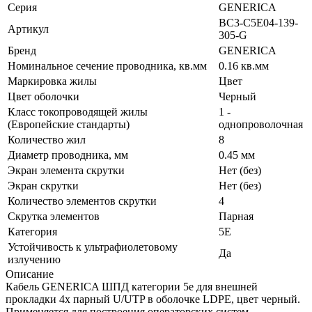
Серия
GENERICA
BC3-C5E04-139-
Артикул
305-G
Бренд
GENERICA
Номинальное сечение проводника, кв.мм
0.16 кв.мм
Маркировка жилы
Цвет
Цвет оболочки
Черный
Класс токопроводящей жилы
1 -
(Европейские стандарты)
однопроволочная
Количество жил
8
Диаметр проводника, мм
0.45 мм
Экран элемента скрутки
Нет (без)
Экран скрутки
Нет (без)
Количество элементов скрутки
4
Скрутка элементов
Парная
Категория
5E
Устойчивость к ультрафиолетовому
Да
излучению
Описание
Кабель GENERICA ШПД категории 5е для внешней
прокладки 4х парный U/UTP в оболочке LDPE, цвет черный.
Применяется для построения операторских систем