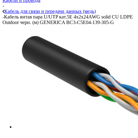
Кабели и провода
-
Кабель для связи и передачи данных (медь)
-
Кабель витая пара U/UTP кат.5E 4х2х24AWG solid CU LDPE
Outdoor черн. (м) GENERICA BC3-C5E04-139-305-G