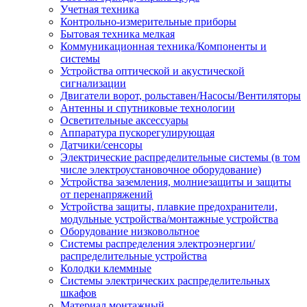
Учетная техника
Контрольно-измерительные приборы
Бытовая техника мелкая
Коммуникационная техника/Компоненты и
системы
Устройства оптической и акустической
сигнализации
Двигатели ворот, рольставен/Насосы/Вентиляторы
Антенны и спутниковые технологии
Осветительные аксессуары
Аппаратура пускорегулирующая
Датчики/сенсоры
Электрические распределительные системы (в том
числе электроустановочное оборудование)
Устройства заземления, молниезащиты и защиты
от перенапряжений
Устройства защиты, плавкие предохранители,
модульные устройства/монтажные устройства
Оборудование низковольтное
Системы распределения электроэнергии/
распределительные устройства
Колодки клеммные
Системы электрических распределительных
шкафов
Материал монтажный