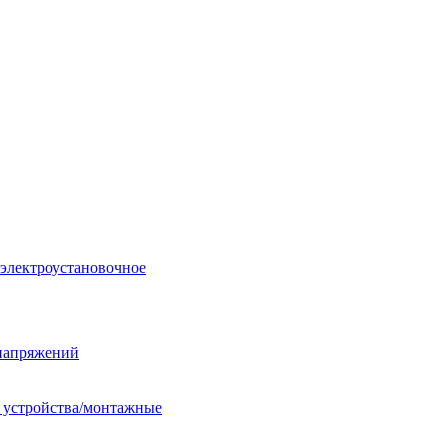
 электроустановочное
енапряжений
е устройства/монтажные