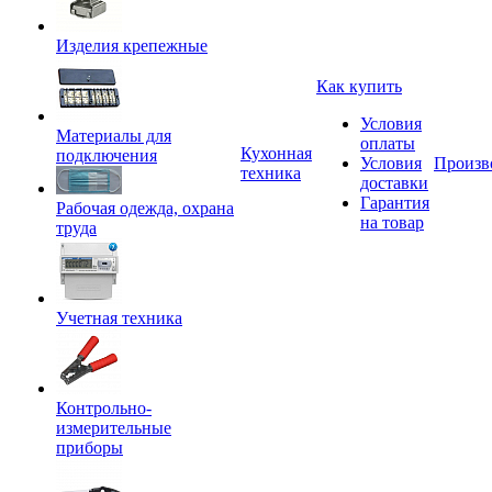
Изделия крепежные
Как купить
Условия
Материалы для
оплаты
Кухонная
подключения
Условия
Произв
техника
доставки
Гарантия
Рабочая одежда, охрана
на товар
труда
Учетная техника
Контрольно-
измерительные
приборы