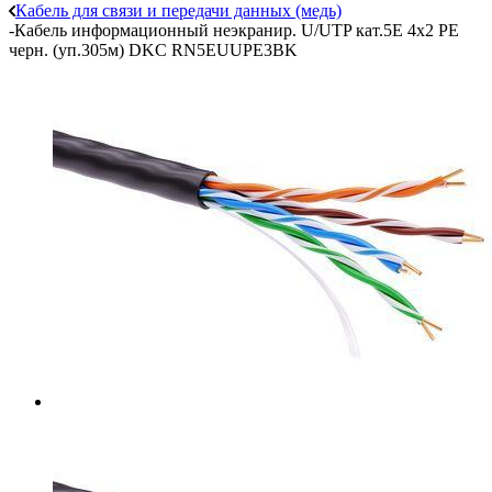
Кабель для связи и передачи данных (медь)
-
Кабель информационный неэкранир. U/UTP кат.5E 4х2 PE
черн. (уп.305м) DKC RN5EUUPE3BK