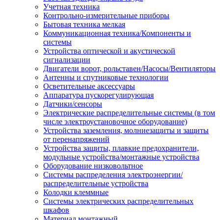
Учетная техника
Контрольно-измерительные приборы
Бытовая техника мелкая
Коммуникационная техника/Компоненты и
системы
Устройства оптической и акустической
сигнализации
Двигатели ворот, рольставен/Насосы/Вентиляторы
Антенны и спутниковые технологии
Осветительные аксессуары
Аппаратура пускорегулирующая
Датчики/сенсоры
Электрические распределительные системы (в том
числе электроустановочное оборудование)
Устройства заземления, молниезащиты и защиты
от перенапряжений
Устройства защиты, плавкие предохранители,
модульные устройства/монтажные устройства
Оборудование низковольтное
Системы распределения электроэнергии/
распределительные устройства
Колодки клеммные
Системы электрических распределительных
шкафов
Материал монтажный