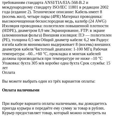
требованиям стандарта ANSI/TIA/EIA-568-B.2 и
международному стандарту ISO/IEC 11801 в редакции 2002
года (издание 2). Техническое описание: Кабель имеет 8
(восемь жил), четыре пары (4PR) Материал проводника:
высокоочищенная бескислородная медь, калибр (24 AWG)
Изоляция проводника: полиэтилен повышенной плотности
(HDPE), диаметром 0,9 мм Экранирование, FTP: в экране
(алюминиевая фольга) Внешняя изоляция: ПЭ — полиэтилен
(PE), толщина 0,5 мм Общий диаметр кабеля: 6,2 мм Радиус
изгиба кабеля минимально выдерживает 8 (восемь) внешних
диаметров кабеля Частотный диапазон: 1-100 МГц Рабочая
температура: –60...+60 °C, прокладка и монтаж кабелей
должны производиться при температуре не ниже –10 °C
Упаковка: бухта 305 м/в коробке одна бухта Срок службы: 15
лет
Оплата
Вы можете выбрать один из трёх вариантов оплаты:
Оплата наличными
При выборе варианта оплаты наличными, вы дожидаетесь
приезда курьера и передаёте ему сумму за товар в рублях.
Курьер предоставляет товар, который можно осмотреть на