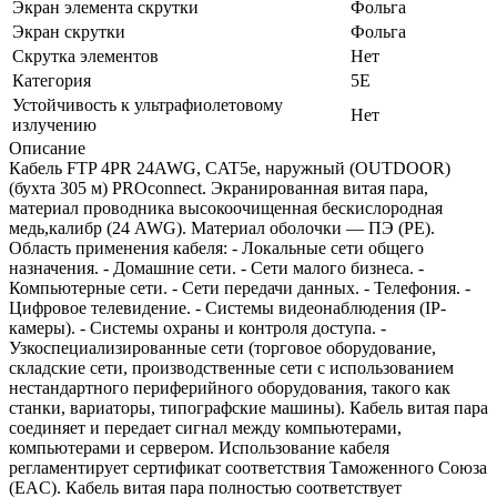
Экран элемента скрутки
Фольга
Экран скрутки
Фольга
Скрутка элементов
Нет
Категория
5E
Устойчивость к ультрафиолетовому
Нет
излучению
Описание
Кабель FTP 4PR 24AWG, CAT5e, наружный (OUTDOOR)
(бухта 305 м) PROconnect. Экранированная витая пара,
материал проводника высокоочищенная бескислородная
медь,калибр (24 AWG). Материал оболочки — ПЭ (PE).
Область применения кабеля: - Локальные сети общего
назначения. - Домашние сети. - Сети малого бизнеса. -
Компьютерные сети. - Сети передачи данных. - Телефония. -
Цифровое телевидение. - Системы видеонаблюдения (IP-
камеры). - Системы охраны и контроля доступа. -
Узкоспециализированные сети (торговое оборудование,
складские сети, производственные сети с использованием
нестандартного периферийного оборудования, такого как
станки, вариаторы, типографские машины). Кабель витая пара
соединяет и передает сигнал между компьютерами,
компьютерами и сервером. Использование кабеля
регламентирует сертификат соответствия Таможенного Союза
(EAC). Кабель витая пара полностью соответствует