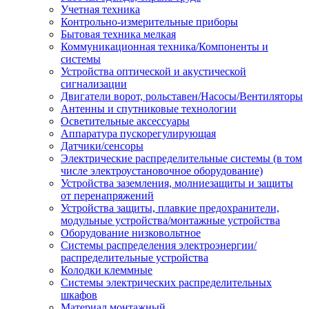
Учетная техника
Контрольно-измерительные приборы
Бытовая техника мелкая
Коммуникационная техника/Компоненты и
системы
Устройства оптической и акустической
сигнализации
Двигатели ворот, рольставен/Насосы/Вентиляторы
Антенны и спутниковые технологии
Осветительные аксессуары
Аппаратура пускорегулирующая
Датчики/сенсоры
Электрические распределительные системы (в том
числе электроустановочное оборудование)
Устройства заземления, молниезащиты и защиты
от перенапряжений
Устройства защиты, плавкие предохранители,
модульные устройства/монтажные устройства
Оборудование низковольтное
Системы распределения электроэнергии/
распределительные устройства
Колодки клеммные
Системы электрических распределительных
шкафов
Материал монтажный