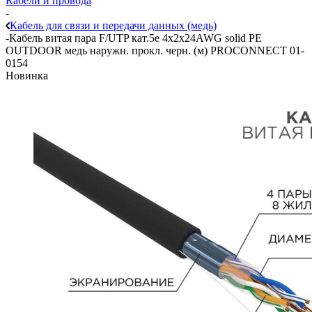
Кабели и провода
-
Кабель для связи и передачи данных (медь)
-
Кабель витая пара F/UTP кат.5e 4х2х24AWG solid PE
OUTDOOR медь наружн. прокл. черн. (м) PROCONNECT 01-
0154
Новинка