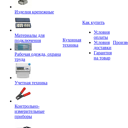
Изделия крепежные
Как купить
Условия
Материалы для
оплаты
Кухонная
подключения
Условия
Произв
техника
доставки
Гарантия
Рабочая одежда, охрана
на товар
труда
Учетная техника
Контрольно-
измерительные
приборы