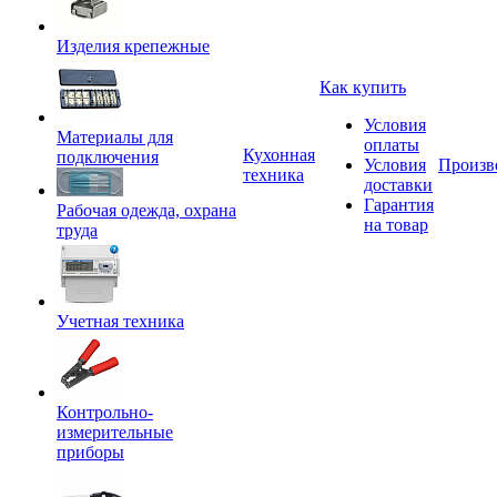
Изделия крепежные
Как купить
Условия
Материалы для
оплаты
Кухонная
подключения
Условия
Произв
техника
доставки
Гарантия
Рабочая одежда, охрана
на товар
труда
Учетная техника
Контрольно-
измерительные
приборы