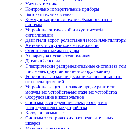
Учетная техника
Контрольно-измерительные приборы
Бытовая техника мелкая
Коммуникационная техника/Компоненты и
системы
Устройства оптической и акустической
сигнализации
Двигатели ворот, рольставен/Насосы/Вентиляторы
Антенны и спутниковые технологии
Осветительные аксессуары
Аппаратура пускорегулирующая
Датчики/сенсоры
Электрические распределительные системы (в том
числе электроустановочное оборудование)
Устройства заземления, молниезащиты и защиты
от перенапряжений
Устройства защиты, плавкие предохранители,
модульные устройства/монтажные устройства
Оборудование низковольтное
Системы распределения электроэнергии/
распределительные устройства
Колодки клеммные
Системы электрических распределительных
шкафов
Материал монтажный