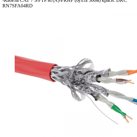
-
Кабель CAT 7 S/FTP нг(А)-FRHF (бухта 500м) красн. DKC
RN7SFA04RD