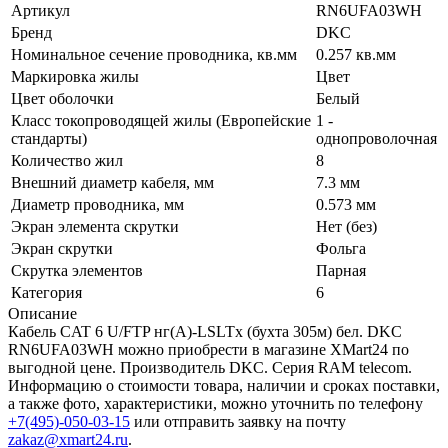
Артикул
RN6UFA03WH
Бренд
DKC
Номинальное сечение проводника, кв.мм
0.257 кв.мм
Маркировка жилы
Цвет
Цвет оболочки
Белый
Класс токопроводящей жилы (Европейские
1 -
стандарты)
однопроволочная
Количество жил
8
Внешний диаметр кабеля, мм
7.3 мм
Диаметр проводника, мм
0.573 мм
Экран элемента скрутки
Нет (без)
Экран скрутки
Фольга
Скрутка элементов
Парная
Категория
6
Описание
Кабель CAT 6 U/FTP нг(А)-LSLTx (бухта 305м) бел. DKC
RN6UFA03WH можно приобрести в магазине XMart24 по
выгодной цене. Производитель DKC. Серия RAM telecom.
Информацию о стоимости товара, наличии и сроках поставки,
а также фото, характеристики, можно уточнить по телефону
+7(495)-050-03-15
или отправить заявку на почту
zakaz@xmart24.ru
.