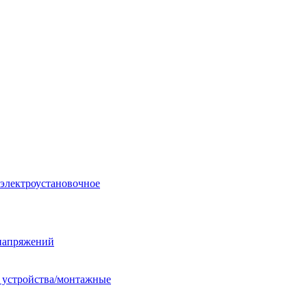
 электроустановочное
енапряжений
е устройства/монтажные